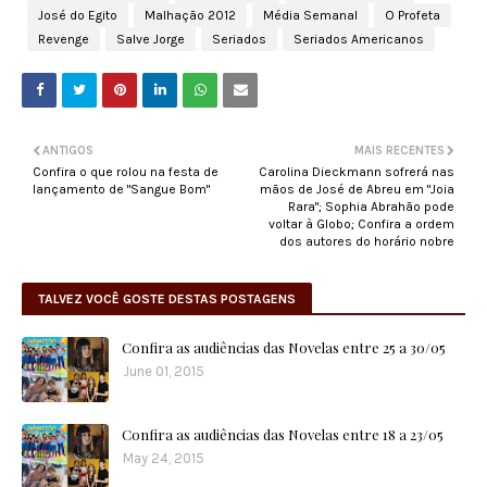
José do Egito
Malhação 2012
Média Semanal
O Profeta
Revenge
Salve Jorge
Seriados
Seriados Americanos
ANTIGOS
MAIS RECENTES
Confira o que rolou na festa de
Carolina Dieckmann sofrerá nas
lançamento de "Sangue Bom"
mãos de José de Abreu em "Joia
Rara"; Sophia Abrahão pode
voltar à Globo; Confira a ordem
dos autores do horário nobre
TALVEZ VOCÊ GOSTE DESTAS POSTAGENS
Confira as audiências das Novelas entre 25 a 30/05
June 01, 2015
Confira as audiências das Novelas entre 18 a 23/05
May 24, 2015