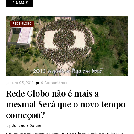
LEIA MAIS
REDE GLOBO
janeiro 05, 2013
0
Comentários
Rede Globo não é mais a
mesma! Será que o novo tempo
começou?
Jurandir Dalcin
Um novo ano começou, mas para a Globo a coisa continua a