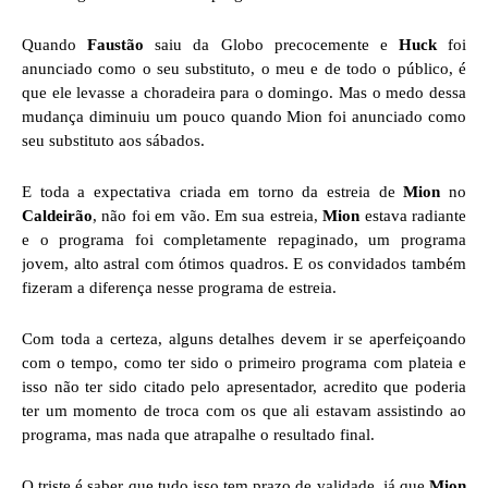
Quando
Faustão
saiu da Globo precocemente e
Huck
foi
anunciado como o seu substituto, o meu e de todo o público, é
que ele levasse a choradeira para o domingo. Mas o medo dessa
mudança diminuiu um pouco quando Mion foi anunciado como
seu substituto aos sábados.
E toda a expectativa criada em torno da estreia de
Mion
no
Caldeirão
, não foi em vão. Em sua estreia,
Mion
estava radiante
e o programa foi completamente repaginado, um programa
jovem, alto astral com ótimos quadros. E os convidados também
fizeram a diferença nesse programa de estreia.
Com toda a certeza, alguns detalhes devem ir se aperfeiçoando
com o tempo, como ter sido o primeiro programa com plateia e
isso não ter sido citado pelo apresentador, acredito que poderia
ter um momento de troca com os que ali estavam assistindo ao
programa, mas nada que atrapalhe o resultado final.
O triste é saber que tudo isso tem prazo de validade, já que
Mion