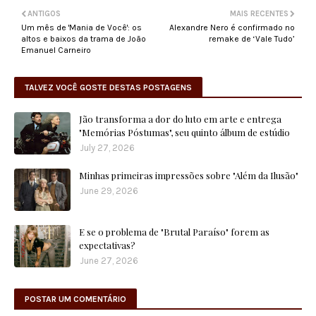
ANTIGOS
MAIS RECENTES
Um mês de 'Mania de Você': os
Alexandre Nero é confirmado no
altos e baixos da trama de João
remake de ‘Vale Tudo’
Emanuel Carneiro
TALVEZ VOCÊ GOSTE DESTAS POSTAGENS
Jão transforma a dor do luto em arte e entrega
"Memórias Póstumas", seu quinto álbum de estúdio
July 27, 2026
Minhas primeiras impressões sobre "Além da Ilusão"
June 29, 2026
E se o problema de "Brutal Paraíso" forem as
expectativas?
June 27, 2026
POSTAR UM COMENTÁRIO