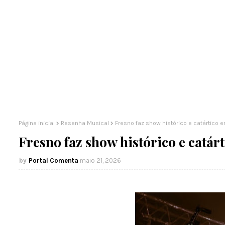
Página inicial
Resenha Musical
Fresno faz show histórico e catártico e
Fresno faz show histórico e catár
Portal Comenta
maio 21, 2026