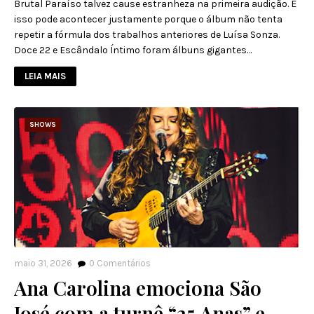
Brutal Paraíso talvez cause estranheza na primeira audição. E
isso pode acontecer justamente porque o álbum não tenta
repetir a fórmula dos trabalhos anteriores de Luísa Sonza.
Doce 22 e Escândalo Íntimo foram álbuns gigantes…
LEIA MAIS
SHOWS
maio 31, 2026
0
Comentários
Ana Carolina emociona São
José com a turnê “25 Anas” e