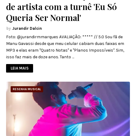
de artista com a turnê 'Eu Só
Queria Ser Normal'
Jurandir Dalcin
Foto: @jurandirmmarques AVALIAÇÃO: ***** // 5.0 Sou fã de
Manu Gavassi desde que meu celular cabiam duas faixas em
MP3 e elas eram "Quatro Notas" e "Planos Impossíveis". Sim,
isso faz mais de doze anos. Tanto …
LEIA MAIS
RESENHA MUSICAL