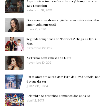
As primeiras impressões sobre a 3ª temporada de
'Sex Education'
setembro 18, 2021
Dois anos sem shows e quatro sem músicas inéditas:
Sandy volta em 2026?
maio 21, 2026
Segunda temporada de "Floribella" chega na HBO
Max
dezembro 22, 2025
As Trilhas com Vanessa da Mata
novembro 10, 2021
"Eu te amei em outra vida", livro de David Arnold, não
é o que diz ser
junho 28, 2024
Relembre os desenhos animados dos anos 80
abril 12, 2015