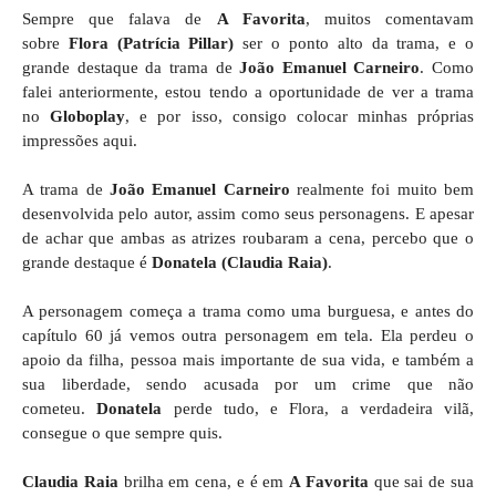
Sempre que falava de
A Favorita
, muitos comentavam
sobre
Flora (Patrícia Pillar)
ser o ponto alto da trama, e o
grande destaque da trama de
João Emanuel Carneiro
.
Como
falei anteriormente
, estou tendo a oportunidade de ver a trama
no
Globoplay
, e por isso, consigo colocar minhas próprias
impressões aqui.
A trama de
João Emanuel Carneiro
realmente foi muito bem
desenvolvida pelo autor, assim como seus personagens. E apesar
de achar que ambas as atrizes roubaram a cena, percebo que o
grande destaque é
Donatela (Claudia Raia)
.
A personagem começa a trama como uma burguesa, e antes do
capítulo 60 já vemos outra personagem em tela. Ela perdeu o
apoio da filha, pessoa mais importante de sua vida, e também a
sua liberdade, sendo acusada por um crime que não
cometeu.
Donatela
perde tudo, e Flora, a verdadeira vilã,
consegue o que sempre quis.
Claudia Raia
brilha em cena, e é em
A Favorita
que sai de sua