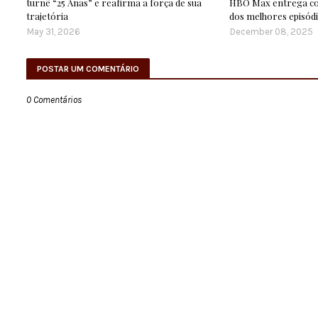
turnê “25 Anas” e reafirma a força de sua
HBO Max entrega co
trajetória
dos melhores episód
May 31, 2026
December 08, 2025
POSTAR UM COMENTÁRIO
0 Comentários