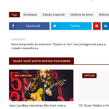
Tags
Destaque
Edição Especial
História de Amor
Notícia
Facebook
Twitter
ANTIGOS
Nova temporada de websérie “Sharon In: Rio” traz protagonista para a
cidade maravilhosa
TALVEZ VOCÊ GOSTE DESTAS POSTAGENS
ANA CAROLINA
CRÍTICAS
Ana Carolina emociona São José com a
"IT: Bem-Vindos a De