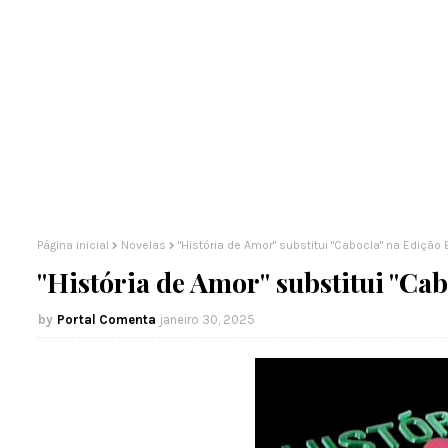
Página inicial
Novelas
"História de Amor" substitui "Cabocla" na Edição 
"História de Amor" substitui "Cab
Portal Comenta
janeiro 30, 2025