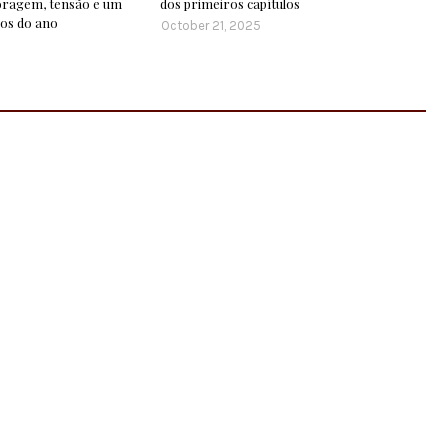
ragem, tensão e um
dos primeiros capítulos
ios do ano
October 21, 2025