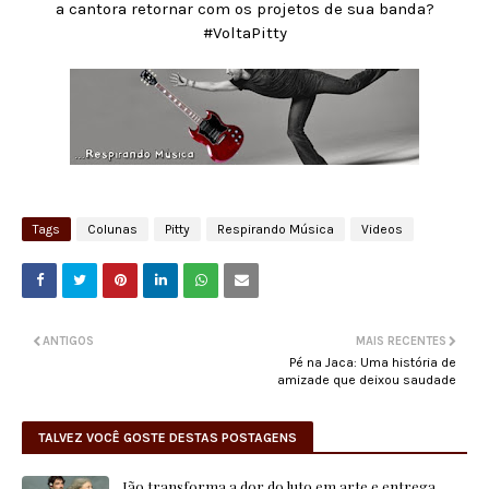
a cantora retornar com os projetos de sua banda?
#VoltaPitty
Tags
Colunas
Pitty
Respirando Música
Videos
ANTIGOS
MAIS RECENTES
Pé na Jaca: Uma história de
amizade que deixou saudade
TALVEZ VOCÊ GOSTE DESTAS POSTAGENS
Jão transforma a dor do luto em arte e entrega