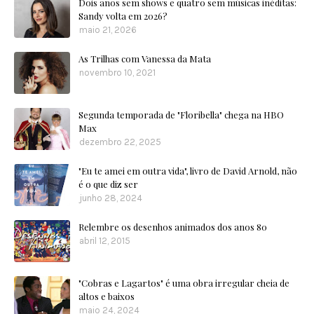
Dois anos sem shows e quatro sem músicas inéditas:
Sandy volta em 2026?
maio 21, 2026
As Trilhas com Vanessa da Mata
novembro 10, 2021
Segunda temporada de "Floribella" chega na HBO
Max
dezembro 22, 2025
"Eu te amei em outra vida", livro de David Arnold, não
é o que diz ser
junho 28, 2024
Relembre os desenhos animados dos anos 80
abril 12, 2015
"Cobras e Lagartos" é uma obra irregular cheia de
altos e baixos
maio 24, 2024