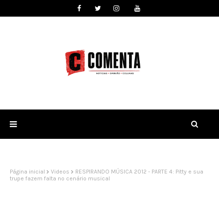
Página inicial
Videos
RESPIRANDO MÚSICA 2012 - PARTE 4: Pitty e sua
trupe fazem falta no cenário musical