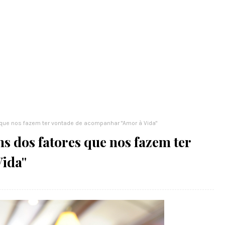
s que nos fazem ter vontade de acompanhar "Amor à Vida"
ns dos fatores que nos fazem ter
ida"