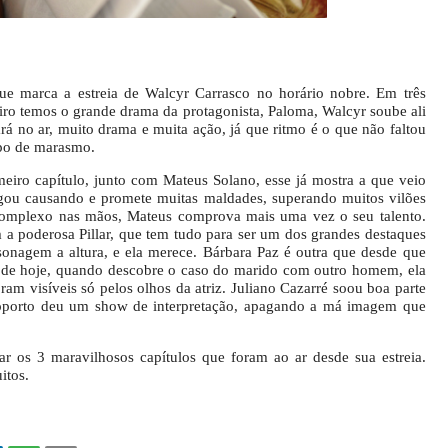
ue marca a estreia de Walcyr Carrasco no horário nobre. Em três
eiro temos o grande drama da protagonista, Paloma, Walcyr soube ali
rá no ar, muito drama e muita ação, já que ritmo é o que não faltou
po de marasmo.
meiro capítulo, junto com Mateus Solano, esse já mostra a que veio
egou causando e promete muitas maldades, superando muitos vilões
complexo nas mãos, Mateus comprova mais uma vez o seu talento.
 a poderosa Pillar, que tem tudo para ser um dos grandes destaques
onagem a altura, e ela merece. Bárbara Paz é outra que desde que
na de hoje, quando descobre o caso do marido com outro homem, ela
am visíveis só pelos olhos da atriz. Juliano Cazarré soou boa parte
eroporto deu um show de interpretação, apagando a má imagem que
ar os 3 maravilhosos capítulos que foram ao ar desde sua estreia.
itos.