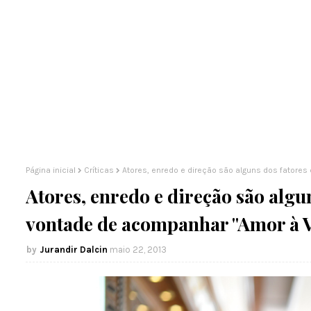
Página inicial
Críticas
Atores, enredo e direção são alguns dos fatore
Atores, enredo e direção são algu
vontade de acompanhar "Amor à V
Jurandir Dalcin
maio 22, 2013