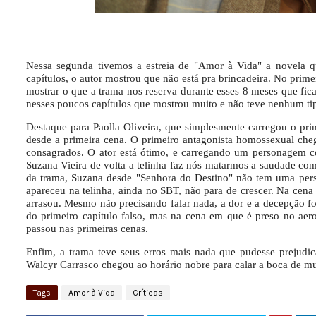
Nessa segunda tivemos a estreia de "Amor à Vida" a novela q
capítulos, o autor mostrou que não está pra brincadeira. No prim
mostrar o que a trama nos reserva durante esses 8 meses que fica
nesses poucos capítulos que mostrou muito
e não teve nenhum ti
Destaque para Paolla Oliveira, que simplesmente carregou o pri
desde a primeira cena. O primeiro antagonista homossexual ch
consagrados. O ator está ótimo, e carregando um personagem 
Suzana Vieira de volta a telinha faz nós matarmos a saudade com
da trama, Suzana desde "Senhora do Destino" não tem uma pers
apareceu na telinha, ainda no SBT, não para de crescer. Na ce
arrasou. Mesmo não precisando falar nada, a dor e a decepção for
do primeiro capítulo falso, mas na cena em que é preso no a
passou nas primeiras cenas.
Enfim, a trama teve seus erros mais nada que pudesse prejudic
Walcyr Carrasco chegou ao horário nobre para calar a boca de mu
Tags
Amor à Vida
Críticas