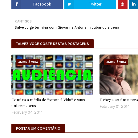
Facebook
Twitter
ANTIGOS
Salve Jorge termina com Giovanna Antonelli roubando a cena
TALVEZ VOCÊ GOSTE DESTAS POSTAGENS
AMOR À VIDA
AMOR À VIDA
Confira a média de ''Amor à Vida'' e suas
E chega ao fim a nove
antecessoras
February 01, 2014
February 04, 2014
POSTAR UM COMENTÁRIO