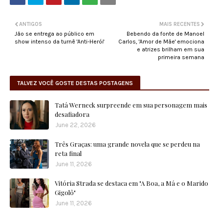
ANTIGOS
MAIS RECENTES
Jão se entrega ao público em
Bebendo da fonte de Manoel
show intenso da turnê 'Anti-Herói'
Carlos, 'Amor de Mãe' emociona
e atrizes brilham em sua
primeira semana
TALVEZ VOCÊ GOSTE DESTAS POSTAGENS
Tatá Werneck surpreende em sua personagem mais
desafiadora
June 22, 2026
Três Graças: uma grande novela que se perdeu na
reta final
June 11, 2026
Vitória Strada se destaca em "A Boa, a Má e o Marido
Gigolô"
June 11, 2026