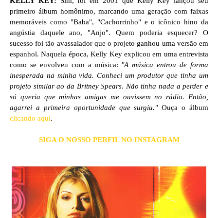
KELLY KEY:
Sim, foi em 2001 que Kelly Key lançou seu
primeiro álbum homônimo, marcando uma geração com faixas
memoráveis como "Baba", "Cachorrinho" e o icônico hino da
angústia daquele ano, "Anjo". Quem poderia esquecer? O
sucesso foi tão avassalador que o projeto ganhou uma versão em
espanhol. Naquela época, Kelly Key explicou em uma entrevista
como se envolveu com a música:
"A música entrou de forma
inesperada na minha vida. Conheci um produtor que tinha um
projeto similar ao da Britney Spears. Não tinha nada a perder e
só queria que minhas amigas me ouvissem no rádio. Então,
agarrei a primeira oportunidade que surgiu."
Ouça o álbum
clicando aqui
.
SIGA O NOSSO PERFIL NO INSTAGRAM