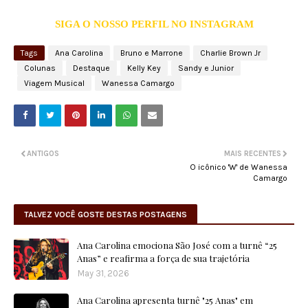
SIGA O NOSSO PERFIL NO INSTAGRAM
Tags
Ana Carolina
Bruno e Marrone
Charlie Brown Jr
Colunas
Destaque
Kelly Key
Sandy e Junior
Viagem Musical
Wanessa Camargo
ANTIGOS
MAIS RECENTES
O icônico 'W' de Wanessa
Camargo
TALVEZ VOCÊ GOSTE DESTAS POSTAGENS
Ana Carolina emociona São José com a turnê “25
Anas” e reafirma a força de sua trajetória
May 31, 2026
Ana Carolina apresenta turnê "25 Anas" em