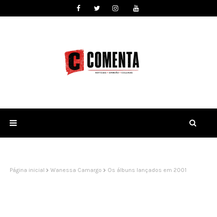
Página inicial
Wanessa Camargo
Os álbuns lançados em 2001