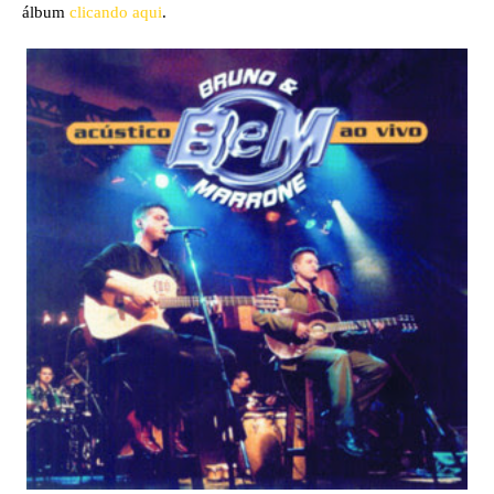
álbum
clicando aqui
.